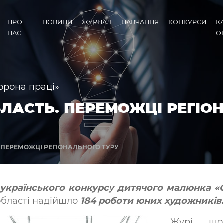
ПРО
НОВИНИ
ЖУРНАЛ
НАВЧАННЯ
КОНКУРСИ
К
НАС
О
орона праці»
БЛАСТЬ. ПЕРЕМОЖЦІ РЕГІО
. ПЕРЕМОЖЦІ РЕГІОНАЛЬНОГО ТУРУ
українського конкурсу дитячого малюнка «О
 області надійшло
184 роботи юних художників
Журі, що