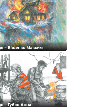
сце – Віщенко Максим
сце – Губко Анна