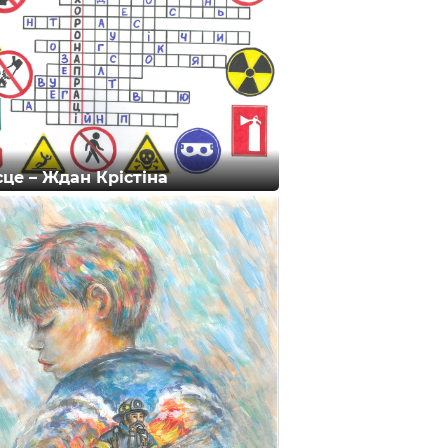
ісце – Ждан Крістіна