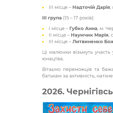
ІІІ місце –
Надточій Дарія
,
ІІІ група
(15 – 17 років):
І місце –
Губко Анна
, м. Че
ІІ місце –
Наумчик Марія
,
ІІІ місце –
Литвиненко Бо
Ці малюнки візьмуть участь у
юнацтва.
Вітаємо переможців та бажа
батькам за активність, натхн
2026. Чернігівс