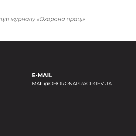
ція журналу «Охорона праці»
E-MAIL
MAIL@OHORONAPRACI.KIEV.UA
)