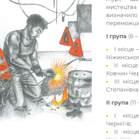
мистецтва
визначило
переможців
І група
(6 –
І місце 
Ніжинськог
ІІ місц
Ковчин Чер
ІІІ місц
Степанівка
ІІ група
(11 
І міс
Чернігів;
ІІ міс