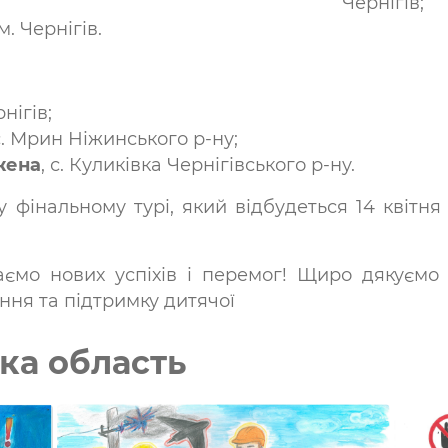
Чернігів;
 м. Чернігів.
рнігів;
 с. Мрин Ніжинського р-ну;
жена
, с. Куликівка Чернігівського р-ну.
 фінальному турі, який відбудеться 14 квітня
ємо нових успіхів і перемог! Щиро дякуємо 
ення та підтримку дитячої
ька область