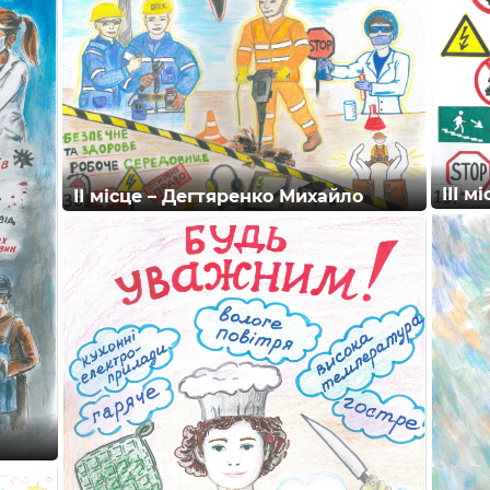
ІІІ м
ІІ місце – Дегтяренко Михайло