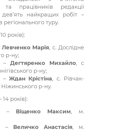
 та працівників редакції
 дев’ять найкращих робіт –
 регіонального туру.
 10 років):
–
Левченко Марія
, с. Дослідне
о р-ну;
е –
Дегтяренко Михайло
, с
нігівського р-ну;
е –
Ждан Крістіна
, с. Рівчак-
 Ніжинського р-ну.
– 14 років):
це –
Віщенко Максим
, м.
це –
Величко Анастасія
, м.