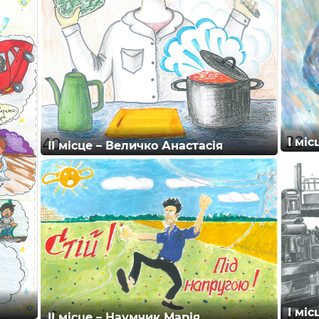
І мі
ІІ місце – Величко Анастасія
І мі
ІІ місце – Наумчик Марія