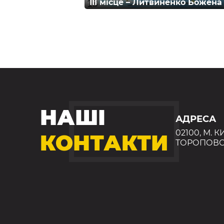
ІІІ місце – Литвиненко Божена
НАШІ
АДРЕСА
02100, М. К
КОНТАКТИ
ТОРОПОВС