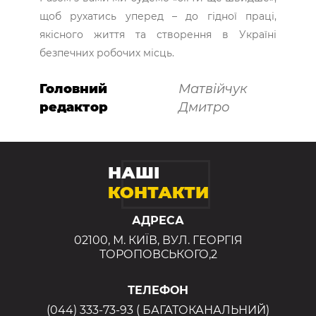
щоб рухатись уперед – до гідної праці,
якісного життя та створення в Україні
безпечних робочих місць.
Головний
Матвійчук
редактор
Дмитро
НАШІ
КОНТАКТИ
АДРЕСА
02100, М. КИЇВ, ВУЛ. ГЕОРГІЯ
ТОРОПОВСЬКОГО,2
ТЕЛЕФОН
(044) 333-73-93 ( БАГАТОКАНАЛЬНИЙ)