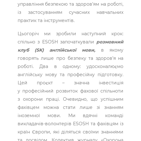
управління безпекою та здоров’ям на роботі,
із застосуванням сучасних навчальних
практик та інструментів.
Цьогоріч ми зробили наступний крок:
спільно з ESOSH започаткували
розмовний
клуб (SK) англійської мови,
в якому
говорять лише про безпеку та здоров’я на
роботі. Два в одному: удосконалюємо
англійську мову та професійну підготовку.
Цей проєкт – значна інвестиція
у професійний розвиток фахової спільноти
з охорони праці. Очевидно, що успішним
фахівцем можна стати лише зі знанням
іноземної мови. Ми вдячні команді
викладачів-волонтерів ESOSH та фахівцям із
країн Європи, які діляться своїми знаннями
та досвідом. Колектив журналу «Охорона