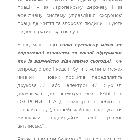
праці» – за європейську державу і за
ефективну систему управління охороною
праці, де життя та здоров’я людини цінують
не декларативно, а по суті.
Усвідомлюю, що
свою суспільну місію ми
спроможні виконати за вашої підтримки,
яку із вдячністю відчуваємо сьогодні.
Тож
запрошую вас і надалі бути з нами в межах
чинних і нових проєктів: передплатіть
друкований або електронний журнал,
долучіться до електронного КАБІНЕТУ
ОХОРОНИ ПРАЦІ, семінарів і вебінарів,
навчайтесь у Європейській школі керування
ризиками, підвищуйте свій рівень
англійської...
Разом з вами ми будемо «бігти ще швидше»,