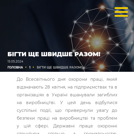
БІГТИ ЩЕ ШВИДШЕ РАЗОМ!
15.05.2024
ГОЛОВНА
1
БІГТИ ЩЕ ШВИДШЕ РАЗОМ!
До Всесвітнього дня охорони праці, який
відзначають 28 квітня, на підприємствах та в
організаціях в Україні вшанували загиблих
на виробництві. У цей день відбулися
суспільні події, що привернули увагу до
безпеки праці на виробництві та проблем
у цій сфері. Державні праце охоронні
структури спільно з громадськістю,