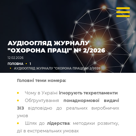
АУДІООГЛЯД ЖУРНАЛУ
"ОХОРОНА ПРАЦІ" № 2/2026
12.02.2026
ГОЛОВНА
1
АУДІООГЛЯД ЖУРНАЛУ "ОХОРОНА ПРАЦІ" № 2/2026
Головні теми номера:
Чому в Україні
ігнорують техрегламенти
Обґрунтування
понаднормової видачі
ЗІЗ
відповідно до реальних виробничих
умов
Шлях до
лідерства
: методики розвитку,
дії в екстремальних умовах