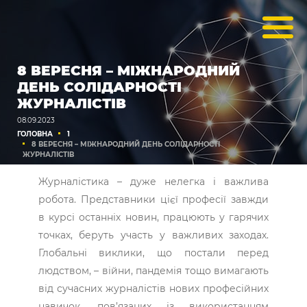
8 ВЕРЕСНЯ – МІЖНАРОДНИЙ
ДЕНЬ СОЛІДАРНОСТІ
ЖУРНАЛІСТІВ
08.09.2023
ГОЛОВНА
1
8 ВЕРЕСНЯ – МІЖНАРОДНИЙ ДЕНЬ СОЛІДАРНОСТІ
ЖУРНАЛІСТІВ
Журналістика – дуже нелегка і важлива
робота. Представники цієї професії завжди
в курсі останніх новин, працюють у гарячих
точках, беруть участь у важливих заходах.
Глобальні виклики, що постали перед
людством, – війни, пандемія тощо вимагають
від сучасних журналістів нових професійних
навичок, пов’язаних із використанням