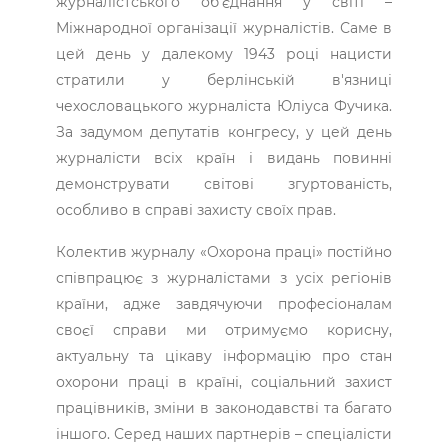
журналістського об'єднання у світі –
Міжнародної організації журналістів. Саме в
цей день у далекому 1943 році нацисти
стратили у берлінській в'язниці
чехословацького журналіста Юліуса Фучика.
За задумом депутатів конгресу, у цей день
журналісти всіх країн і видань повинні
демонструвати світові згуртованість,
особливо в справі захисту своїх прав.
Колектив журналу «Охорона праці» постійно
співпрацює з журналістами з усіх регіонів
країни, адже завдячуючи професіоналам
своєї справи ми отримуємо корисну,
актуальну та цікаву інформацію про стан
охорони праці в країні, соціальний захист
працівників, зміни в законодавстві та багато
іншого. Серед наших партнерів – спеціалісти