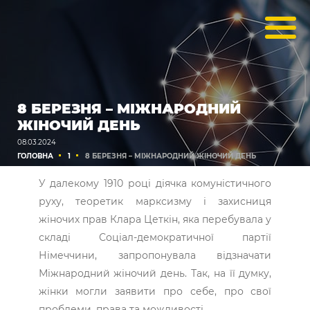
8 БЕРЕЗНЯ – МІЖНАРОДНИЙ
ЖІНОЧИЙ ДЕНЬ
08.03.2024
ГОЛОВНА
1
8 БЕРЕЗНЯ – МІЖНАРОДНИЙ ЖІНОЧИЙ ДЕНЬ
У далекому 1910 році діячка комуністичного
руху, теоретик марксизму і захисниця
жіночих прав Клара Цеткін, яка перебувала у
складі Соціал-демократичної партії
Німеччини, запропонувала відзначати
Міжнародний жіночий день. Так, на її думку,
жінки могли заявити про себе, про свої
проблеми, права та можливості.