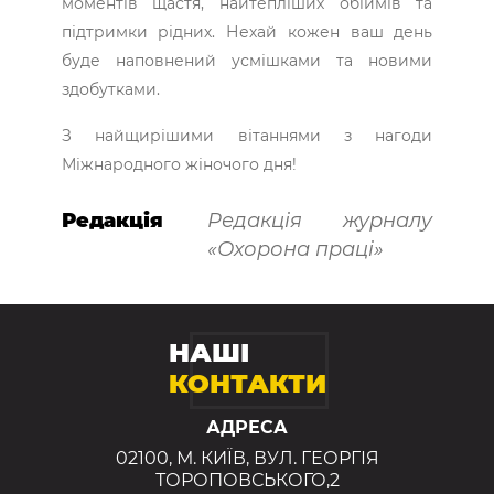
моментів щастя, найтепліших обіймів та
підтримки рідних. Нехай кожен ваш день
буде наповнений усмішками та новими
здобутками.
З найщирішими вітаннями з нагоди
Міжнародного жіночого дня!
Редакція
Редакція журналу
«Охорона праці»
НАШІ
КОНТАКТИ
АДРЕСА
02100, М. КИЇВ, ВУЛ. ГЕОРГІЯ
ТОРОПОВСЬКОГО,2