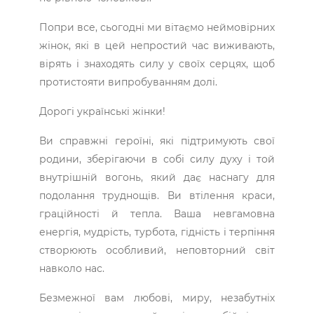
Попри все, сьогодні ми вітаємо неймовірних
жінок, які в цей непростий час виживають,
вірять і знаходять силу у своїх серцях, щоб
протистояти випробуванням долі.
Дорогі українські жінки!
Ви справжні героїні, які підтримують свої
родини, зберігаючи в собі силу духу і той
внутрішній вогонь, який дає наснагу для
подолання труднощів. Ви втілення краси,
граційності й тепла. Ваша невгамовна
енергія, мудрість, турбота, гідність і терпіння
створюють особливий, неповторний світ
навколо нас.
Безмежної вам любові, миру, незабутніх