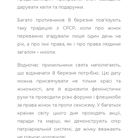
дарувати квіти та подарунки.
Багато противників 8 березня пов’язують
таку традицію з СРСР, коли про жінок
переважно згадували лише один день на
рік, а про їхні права, як і про права людини
загалом – ніколи.
Водночас прихильники свята наполягають,
що відзначати 8 березня потрібно. Цю дату
можна присвячувати не тільки красі та
жіночності, але й відновити феміністичні
рухи та проводити різні форуми і флешмоби
за права жінок та проти сексизму. У багатьох
країнах світу цього дня проходять акції,
паради та марші, які демонструють опір
патріархальній системі, де жінку вважають
не рівною чоловікові.