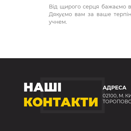
Від щирого серця бажаємо ва
Дякуємо вам за ваше терпін
учнем.
НАШІ
АДРЕСА
02100, М. К
КОНТАКТИ
ТОРОПОВС