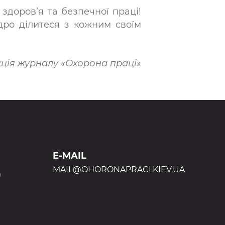
здоров’я та безпечної праці!
дро ділитеся з кожним своїм
ція журналу «Охорона праці»
E-MAIL
MAIL@OHORONAPRACI.KIEV.UA
)