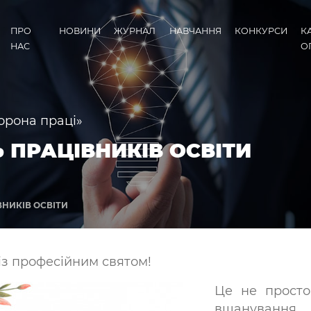
ПРО
НОВИНИ
ЖУРНАЛ
НАВЧАННЯ
КОНКУРСИ
К
НАС
О
орона праці»
Ь ПРАЦІВНИКІВ ОСВІТИ
ВНИКІВ ОСВІТИ
 із професійним святом!
Це не просто
вшануванн