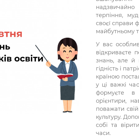
надзвичайн
терпіння, му
своєї справи ф
майбутньому т
У вас особли
відкриваєте 
знань, але й 
гідність і пат
країною постал
у ці важкі ча
формуєте в 
орієнтири, н
поважати свій
культуру. Допо
собі та вірит
часи.