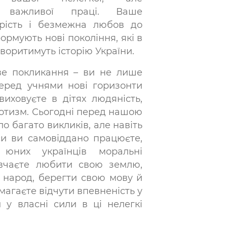
о важливої праці. Ваше
дрість і безмежна любов до
ормують нові покоління, які в
воритимуть історію України.
ве покликання – ви не лише
перед учнями нові горизонти
виховуєте в дітях людяність,
ріотизм. Сьогодні перед нашою
о багато викликів, але навіть
си ви самовіддано працюєте,
юних українців моральні
авчаєте любити свою землю,
 народ, берегти свою мову й
магаєте відчути впевненість у
и у власні сили в ці нелегкі