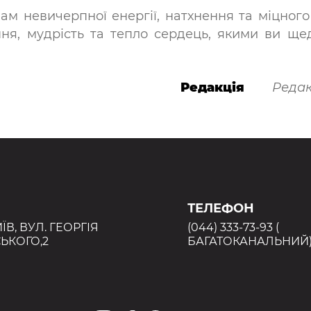
м невичерпної енергії, натхнення та міцного 
ня, мудрість та тепло сердець, якими ви ще
Редакція
Редак
ТЕЛЕФОН
ИЇВ, ВУЛ. ГЕОРГІЯ
(044) 333-73-93 (
ЬКОГО,2
БАГАТОКАНАЛЬНИЙ