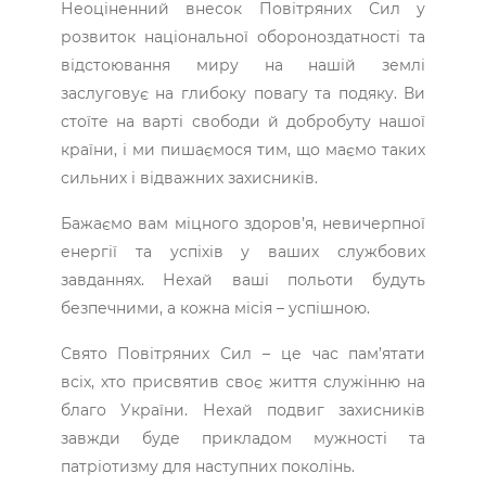
Неоціненний внесок Повітряних Сил у
розвиток національної обороноздатності та
відстоювання миру на нашій землі
заслуговує на глибоку повагу та подяку. Ви
стоїте на варті свободи й добробуту нашої
країни, і ми пишаємося тим, що маємо таких
сильних і відважних захисників.
Бажаємо вам міцного здоров’я, невичерпної
енергії та успіхів у ваших службових
завданнях. Нехай ваші польоти будуть
безпечними, а кожна місія – успішною.
Свято Повітряних Сил – це час пам’ятати
всіх, хто присвятив своє життя служінню на
благо України. Нехай подвиг захисників
завжди буде прикладом мужності та
патріотизму для наступних поколінь.