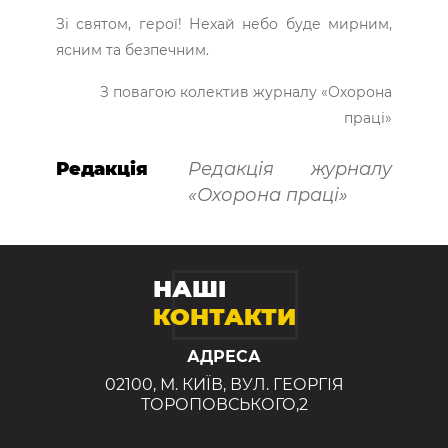
Зі святом, герої! Нехай небо буде мирним,
ясним та безпечним.
З повагою колектив журналу «Охорона
праці»
Редакція
Редакція журналу
«Охорона праці»
НАШІ
КОНТАКТИ
АДРЕСА
02100, М. КИЇВ, ВУЛ. ГЕОРГІЯ
ТОРОПОВСЬКОГО,2