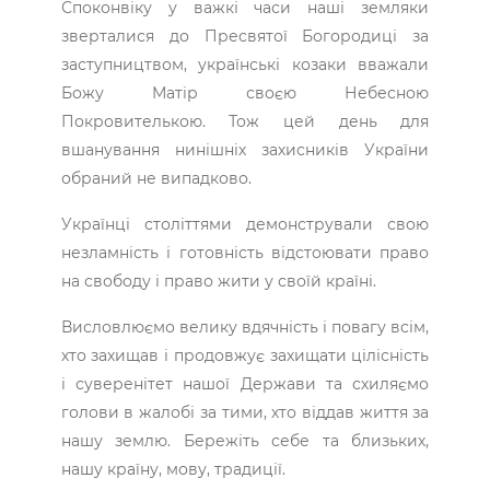
Споконвіку у важкі часи наші земляки
зверталися до Пресвятої Богородиці за
заступництвом, українські козаки вважали
Божу Матір своєю Небесною
Покровителькою. Тож цей день для
вшанування нинішніх захисників України
обраний не випадково.
Українці століттями демонстрували свою
незламність і готовність відстоювати право
на свободу і право жити у своїй країні.
Висловлюємо велику вдячність і повагу всім,
хто захищав і продовжує захищати цілісність
і суверенітет нашої Держави та схиляємо
голови в жалобі за тими, хто віддав життя за
нашу землю. Бережіть себе та близьких,
нашу країну, мову, традиції.