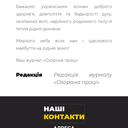
Бажаємо українським воїнам доброго
здоров’я, довголіття та бадьорості духу,
незламної волі, надійного родинного тилу й
тепла рідної домівки.
Мирного неба всім нам і щасливого
майбуття на рідній землі!
Ваш журнал «Охорона праці»
Редакція
Редакція журналу
«Охорона праці»
НАШІ
КОНТАКТИ