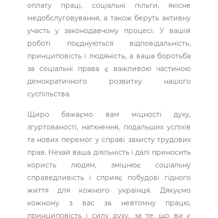
оплату праці, соціальні пільги, якісне
медобслуговування, а також беруть активну
участь у законодавчому процесі. У вашій
роботі поєднуються відповідальність,
принциповість і людяність, а ваша боротьба
за соціальні права є важливою частиною
демократичного розвитку нашого
суспільства.
Щиро бажаємо вам міцності духу,
згуртованості, натхнення, подальших успіхів
та нових перемог у справі захисту трудових
прав. Нехай ваша діяльність і далі приносить
користь людям, зміцнює соціальну
справедливість і сприяє побудові гідного
життя для кожного українця. Дякуємо
кожному з вас за невтомну працю,
принциповість і силу духу, за те, що ви є