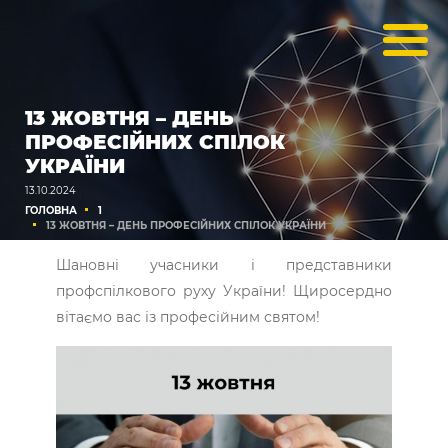
13 ЖОВТНЯ – ДЕНЬ
ПРОФЕСІЙНИХ СПІЛОК
УКРАЇНИ
13.10.2024
ГОЛОВНА
1
13 ЖОВТНЯ – ДЕНЬ ПРОФЕСІЙНИХ СПІЛОК УКРАЇНИ
Шановні учасники і представники
профспілкового руху України! Щиросердно
вітаємо вас із професійним святом!