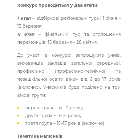
Конкурс проводиться у два етапи:
І етап
– відбіркові регіональні тури: 1 січня –
15 березня;
ІІ етап
– фінальний тур та оголошення
переможців: 15 березня – 28 квітня.
До участі в конкурсі запрошуємо учнів,
вихованців закладів загальної середньої,
професійної (професійно-технічної) та
позашкільної освіти віком від 6 до 17 років
(включно). Учасників буде поділено на три
вікові групи:
перша група – 6–10 років;
друга група – 11–14 років;
третя група – 15–17 років (включно).
Тематика малюнків