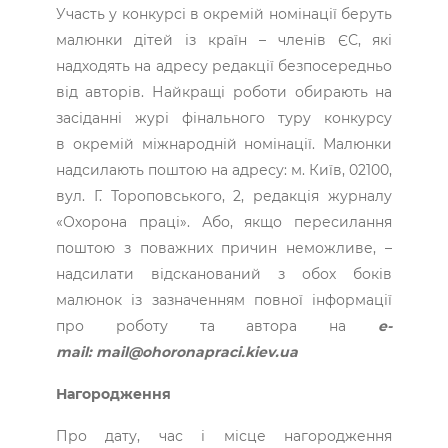
Участь у конкурсі в окремій номінації беруть
малюнки дітей із країн – членів ЄС, які
надходять на адресу редакції безпосередньо
від авторів. Найкращі роботи обирають на
засіданні журі фінального туру конкурсу
в окремій міжнародній номінації. Малюнки
надсилають поштою на адресу: м. Київ, 02100,
вул. Г. Тороповського, 2, редакція журналу
«Охорона праці». Або, якщо пересилання
поштою з поважних причин неможливе, –
надсилати відсканований з обох боків
малюнок із зазначенням повної інформації
про роботу та автора на
е-
mail: mail@ohoronapraci.kiev.ua
Нагородження
Про дату, час і місце нагородження