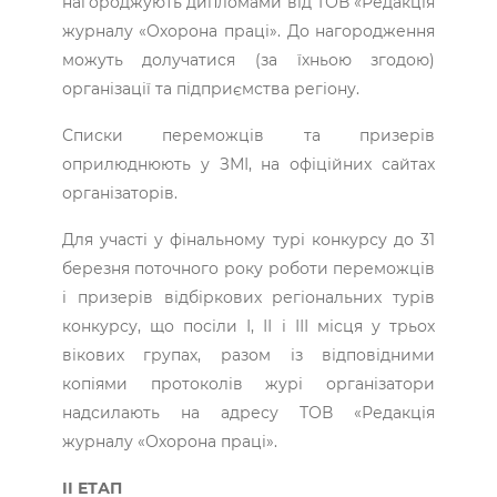
нагороджують дипломами від ТОВ «Редакція
журналу «Охорона праці». До нагородження
можуть долучатися (за їхньою згодою)
організації та підприємства регіону.
Списки переможців та призерів
оприлюднюють у ЗМІ, на офіційних сайтах
організаторів.
Для участі у фінальному турі конкурсу до 31
березня поточного року роботи переможців
і призерів відбіркових регіональних турів
конкурсу, що посіли І, ІІ і ІІІ місця у трьох
вікових групах, разом із відповідними
копіями протоколів журі організатори
надсилають на адресу ТОВ «Редакція
журналу «Охорона праці».
ІІ ЕТАП