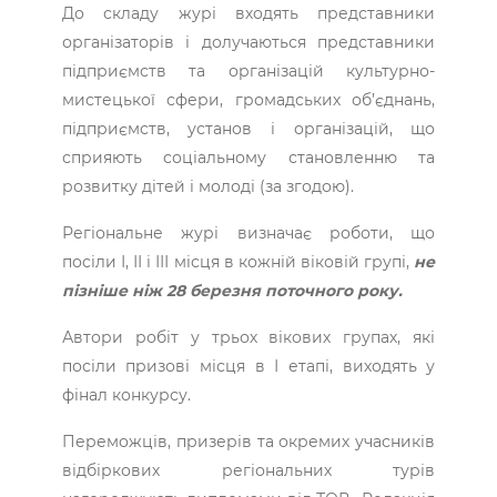
До складу журі входять представники
організаторів і долучаються представники
підприємств та організацій культурно-
мистецької сфери, громадських об’єднань,
підприємств, установ і організацій, що
сприяють соціальному становленню та
розвитку дітей і молоді (за згодою).
Регіональне журі визначає роботи, що
посіли І, ІІ і ІІІ місця в кожній віковій групі,
не
пізніше ніж 28 березня поточного року.
Автори робіт у трьох вікових групах, які
посіли призові місця в І етапі, виходять у
фінал конкурсу.
Переможців, призерів та окремих учасників
відбіркових регіональних турів