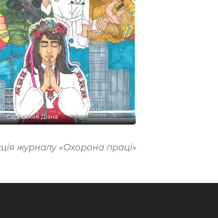
це – Саребекян Діана
ція журналу «Охорона праці»