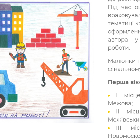
Під час о
враховув
тематиці ко
оформлен
автора у
роботи.
Малюнки п
фінальному
Перша вік
І міс
Межова;
ІІ мі
Межівський
ІІІ м
Новомоско