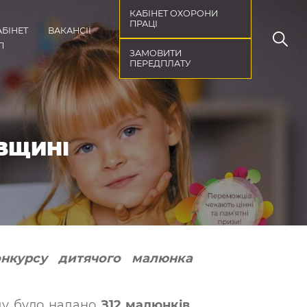
КАБІНЕТ ОХОРОНИ
ПРАЦІ
АБІНЕТ
ВАКАНСІЇ
П
ЗАМОВИТИ
ПЕРЕДПЛАТУ
ВЩИНІ
онкурсу дитячого малюнка
ду було надано
З12 малюнків
.