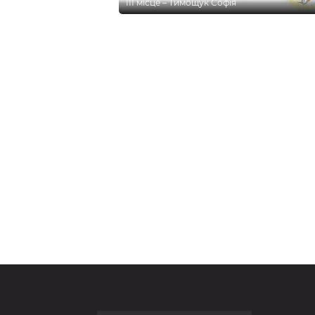
ІІІ місце – Тимощук Софія