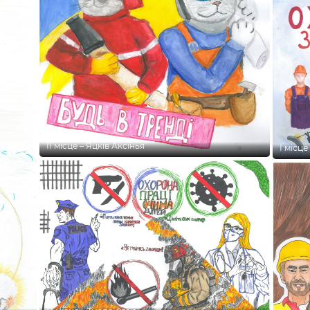
ІІ місце – Яцків Аксінья
І місц