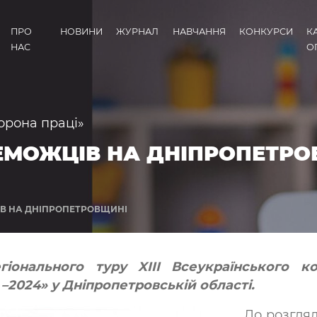
ПРО
НОВИНИ
ЖУРНАЛ
НАВЧАННЯ
КОНКУРСИ
К
НАС
О
орона праці»
ЕМОЖЦІВ НА ДНІПРОПЕТРО
В НА ДНІПРОПЕТРОВЩИНІ
гіонального туру XIII Всеукраїнського к
–2024» у Дніпропетровській області.
До розгля