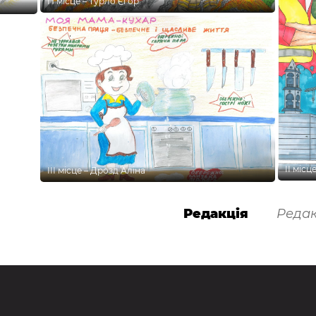
П місце – Турло Єгор
ІІ міс
ІІІ місце – Дрозд Аліна
Редакція
Редак