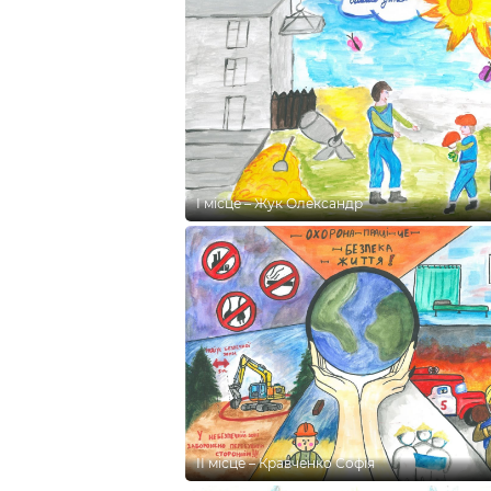
І місце – Жук Олександр
ІІ місце – Кравченко Софія