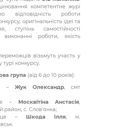
цінювання компетентне журі
ало відповідність роботи
нкурсу, оригінальність ідеї та
ня, ступінь самостійності
 виконанні роботи, якість
ереможців візьмуть участь у
 турі конкурсу.
ова група
(від 6 до 10 років):
це –
Жук Олександр
, смт
сце –
Москвітіна Анстасія
,
 район, с. Слов'янка;
ісце –
Шкода Ілля
, м.
вськ.