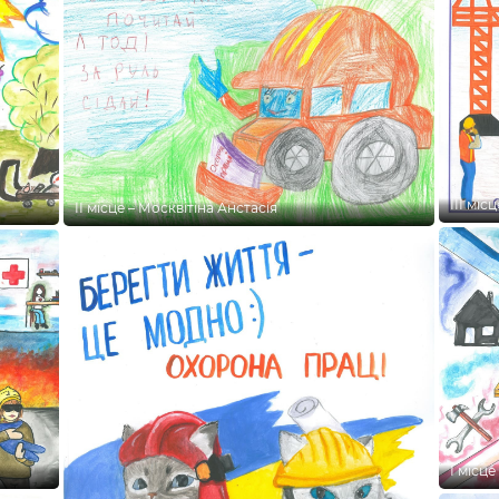
ІІІ міс
ІІ місце – Москвітіна Анстасія
І місц