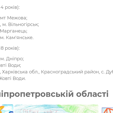
14 років):
 смт Межова;
, м. Вільногірськ;
. Марганець;
 м. Кам'янське.
18 років):
, м. Дніпро;
овті Води;
, Харківська обл., Красноградський район, с. Ду
 Жовті Води.
іпропетровській області