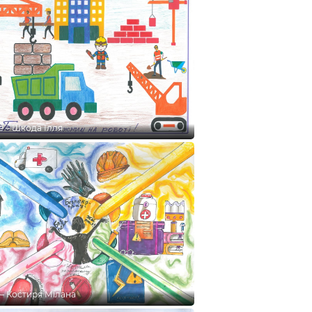
це – Шкода Ілля
е – Костиря Мілана