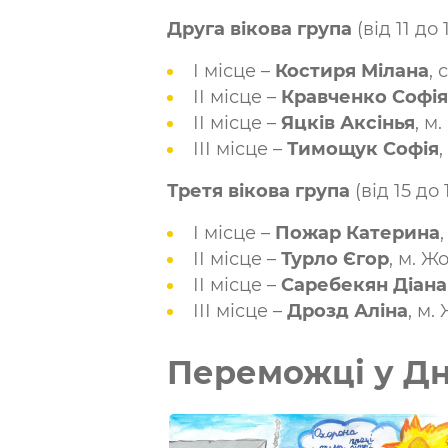
Друга вікова група
(від 11 до 
І місце –
Костиря Мілана
,
ІІ місце –
Кравченко Софія
ІІ місце –
Яцків Аксінья
, м
ІІІ місце –
Тимощук Софія
,
Третя вікова група
(від 15 до 
І місце –
Пожар Катерина
ІІ місце –
Турло Єгор
, м. Ж
ІІ місце –
Саребекян Діана
ІІІ місце –
Дрозд Аліна
, м.
Переможці у Дн