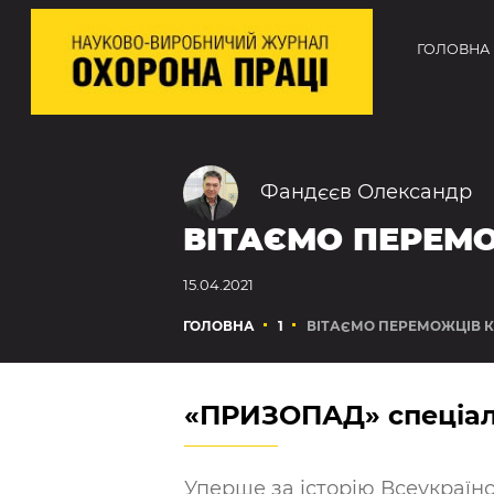
ГОЛОВНА
Фандєєв Олександр
ВІТАЄМО ПЕРЕМО
15.04.2021
ГОЛОВНА
1
ВІТАЄМО ПЕРЕМОЖЦІВ КО
«ПРИЗОПАД» спеціаль
Уперше за історію Всеукраїн