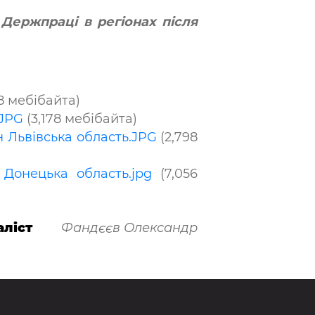
Держпраці в регіонах після
8 мебібайта)
.JPG
(3,178 мебібайта)
н Львівська область.JPG
(2,798
Донецька область.jpg
(7,056
ліст
Фандєєв Олександр