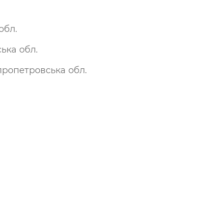
обл.
ька обл.
іпропетровська обл.