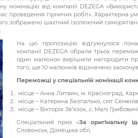
ну номінацію від компанії DEZEGA «Використа
час проведення гірничих робіт». Характерна умов
ого зображено шахтний ізолюючий саморятівн
.
На цю пропозицію відгукнулося пона
компанії DEZEGA обрали трьох переможців
один малюнок вирішили нагородити приз
того, ще 10 малюнків відзначено заохоч
Переможці у спеціальній номінації кон
місце – Анна Литвин, м. Красноград, Харк
місце – Катерина Безпалько, смт Семенів
місце – Вікторія Зв’язок, с. Малі Грибовичі
Спеціальний приз «
За оригінальну і
Словянськ, Донецька обл.