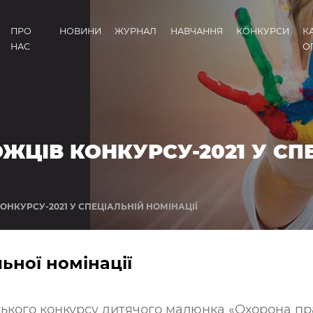
ПРО
НОВИНИ
ЖУРНАЛ
НАВЧАННЯ
КОНКУРСИ
К
НАС
О
ЖЦІВ КОНКУРСУ-2021 У СП
НКУРСУ-2021 У СПЕЦІАЛЬНІЙ НОМІНАЦІЇ
ної номінації
ського конкурсу дитячого малюнка «Охорона пра