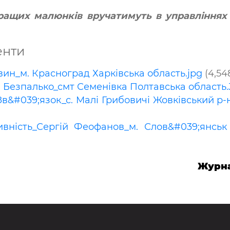
ращих малюнків вручатимуть в управліннях 
енти
ин_м. Красноград Харківська область.jpg
(4,54
 Безпалько_смт Семенівка Полтавська область
Зв&#039;язок_с. Малі Грибовичі Жовківський р-
ність_Сергій Феофанов_м. Слов&#039;янськ 
Журна