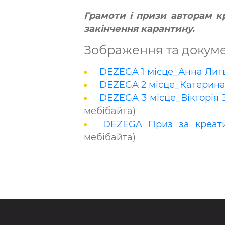
Грамоти і призи авторам к
закінчення карантину.
Зображення та докум
DEZEGA 1 місце_Анна Литв
DEZEGA 2 місце_Катерина
DEZEGA 3 місце_Вікторія 
мебібайта)
DEZEGA Приз за креатив
мебібайта)