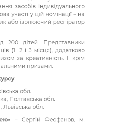
ння засобів індивідуального
а участі у цій номінації – на
ик або ізолюючий респіратор
д 200 дітей. Представники
 (1, 2 і 3 місця), додатково
ом за креативність. І, крім
увальними призами.
курсу
івська обл.
ка, Полтавська обл.
, Львівська обл.
дею
» – Сергій Феофанов, м.