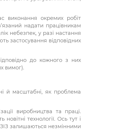
ас виконання окремих робіт
в’язаний надати працівникам
лік небезпек, у разі настання
ають застосування відповідних
відповідно до кожного з них
их вимог).
ні й масштабні, як проблема
зації виробництва та праці.
 новітні технології. Ось тут і
до ЗІЗ залишаються незмінними