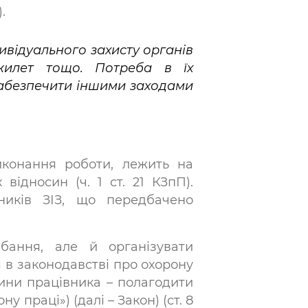
.
дивідуального захисту органів
 жилет тощо. Потреба в їх
 забезпечити іншими заходами
иконання роботи, лежить на
ідносин (ч. 1 ст. 21 КЗпП).
ників ЗІЗ, що передбачено
бання, але й організувати
я в законодавстві про охорону
вини працівника – полагодити
ну праці») (далі – Закон) (ст. 8