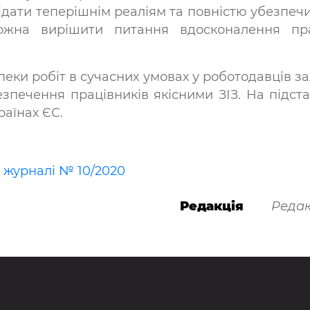
відати теперішнім реаліям та повністю убезпеч
можна вирішити питання вдосконалення пр
еки робіт в сучасних умовах у роботодавців з
зпечення працівників якісними ЗІЗ. На підста
раїнах ЄС.
в журналі № 10/2020
Редакція
Редак