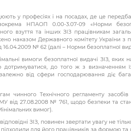
цюють у професіях і на посадах, де це пере
зокрема НПАОП 0.00-3.07-09 «Норми безоп
ьного взуття та інших ЗІЗ працівникам загал
ено наказом Державного комітету України з 
д 16.04.2009 № 62 (далі – Норми безоплатної вида
мальні вимоги безоплатної видачі ЗІЗ, яких н
о дотримуватися, до того ж з визначенням їх
 залежно від сфери господарювання діє бага
гам чинного Технічного регламенту засобів 
 від 27.08.2008 № 761, щодо безпеки та станд
 Мінімальних вимог).
д­повідні ЗІЗ, повинен звертати увагу не тільки
 підходили для його працівників за формою та 