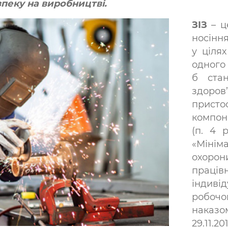
пеку на виробництві.
ЗІЗ
– ц
носінн
у цілях
одного 
б стан
здоров’
присто
компон
(п. 4 
«Міні
охорон
прац
індив
робоч
наказ
29.11.2