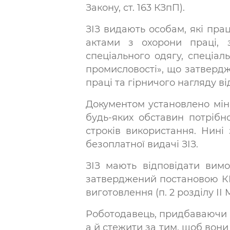
Закону, ст. 163 КЗпП).
ЗІЗ видають особам, які пра
актами з охорони праці, 
спеціального одягу, спеціал
промисловості», що затвердж
праці та гірничого нагляду ві
Документом установлено міні
будь-яких обставин потрібн
строків використання. Нині
безоплатної видачі ЗІЗ.
ЗІЗ мають відповідати вимо
затверджений постановою КМУ
виготовлення (п. 2 розділу ІІ
Роботодавець, придбаваючи ві
а й стежити за тим, щоб вони