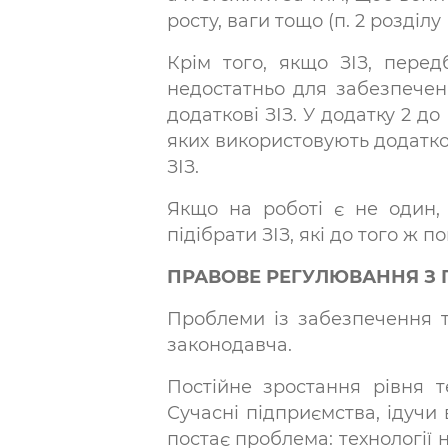
росту, ваги тощо (п. 2 розділу
Крім того, якщо ЗІЗ, пере
недостатньо для забезпечен
додаткові ЗІЗ. У додатку 2 д
яких використовують додатков
ЗІЗ.
Якщо на роботі є не один, 
підібрати ЗІЗ, які до того ж п
ПРАВОВЕ РЕГУЛЮВАННЯ З П
Проблеми із забезпечення т
законодавча.
Постійне зростання рівня т
Сучасні підприємства, ідучи в
постає проблема: технології 