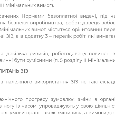
 ІІІ Мінімальних вимог).
дбачених Нормами безоплатної видачі, під ч
ня безпеки виробництва, роботодавець зобо
о Мінімальних вимог міститься орієнтовний пере
і ЗІЗ, а в додатку 3 – перелік робіт, які вимаг
а декілька ризиків, роботодавець повинен 
овинні бути сумісними (п. 5 розділу ІІ Мінімальн
ИТАНЬ ЗІЗ
а належного використання ЗІЗ не такі склад
ехнічного прогресу зумовлює зміни в органі
 ногу із часом, упроваджують у свою діяльність
нові, умови праці також змінилися, а вимоги 