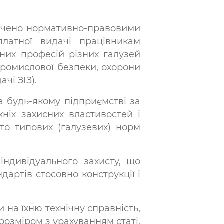
дбачено нормативно-правовими
латної видачі працівникам
ьних професій різних галузей
промислової безпеки, охорони
чі ЗІЗ).
а будь-якому підприємстві за
ніх захисних властивостей і
то типових (галузевих) норм
індивідуального захисту, що
артів стосовно конструкції і
 на їхню технічну справність,
розміром з урахуванням статі,