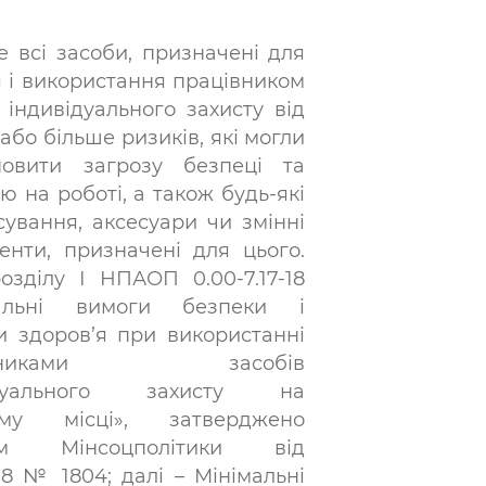
е всі засоби, призначені для
я і використання працівником
 індивідуального захисту від
або більше ризиків, які могли
овити загрозу безпеці та
ю на роботі, а також будь-які
сування, аксесуари чи змінні
енти, призначені для цього.
розділу І НПАОП 0.00-7.17-18
мальні вимоги безпеки і
и здоров’я при використанні
івниками засобів
ідуального захисту на
ому місці», затверджено
ом Мінсоцполітики від
018 № 1804; далі – Мінімальні