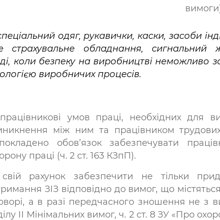
вимоги)
спеціальний одяг, рукавички, каски, засоби ін
ьне страхувальне обладнання, сигнальний
тоді, коли безпеку на виробництві неможливо
нологією виробничих процесів.
 працівникові умов праці, необхідних для в
никнення між ним та працівником трудових в
покладено обов’язок забезпечувати праців
ну праці (ч. 2 ст. 163 КЗпП).
свій рахунок забезпечити не тільки прид
римання ЗІЗ відповідно до вимог, що містятьс
оворі, а в разі передчасного зношення не з 
ділу ІІ Мінімальних вимог, ч. 2 ст. 8 ЗУ «Про охоро