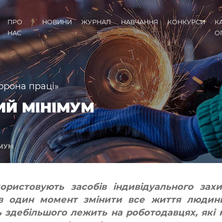
ПРО
НОВИНИ
ЖУРНАЛ
НАВЧАННЯ
КОНКУРСИ
К
НАС
О
орона праці»
ВИЙ МІНІМУМ
ІМУМ
ристовують засобів індивідуального захи
 один момент змінити все життя людин
ь здебільшого лежить на роботодавцях, які