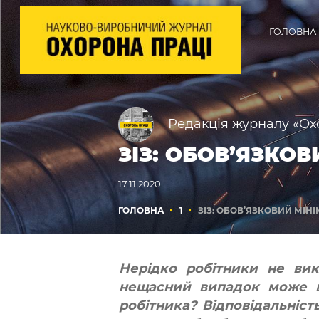
ГОЛОВНА
Редакція журналу «Ох
ЗІЗ: ОБОВ’ЯЗКО
17.11.2020
ГОЛОВНА
1
ЗІЗ: ОБОВ’ЯЗКОВИЙ МІН
Нерідко робітники не вико
нещасний випадок може в
робітника? Відповідальніст