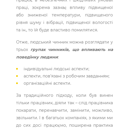
праці, зокрема ­зазнає впливу підвищеної
або зниженої температури, підвищеного
рівня шуму і вібрації, підвищеної вологості
та ін., то їй буде властиво помилятися.
Отже, людський чинник можна розглядати у
трьох
групах чинників, що впливають на
поведінку людини
:
індивідуальні людські аспекти;
аспекти, пов’язані з робочим завданням;
організаційні аспекти.
За традиційного підходу, коли був винен
тільки працівник, діяли так – слід працівника
покарати, перенавчити, замінити, можливо,
звільнити. І в багатьох компаніях, з якими ми
до сих досі працюємо, поширена практика