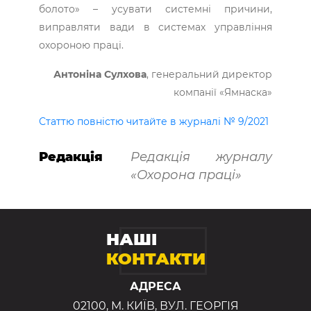
болото» – усувати системні причини,
виправляти вади в системах управління
охороною праці.
Антоніна Сулхова
, генеральний директор
компанії «Ямнаска»
Статтю повністю читайте в журналі № 9/2021
Редакція
Редакція журналу
«Охорона праці»
НАШІ
КОНТАКТИ
АДРЕСА
02100, М. КИЇВ, ВУЛ. ГЕОРГІЯ