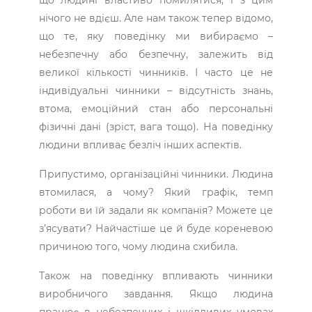
нічого не вдієш. Але нам також тепер відомо,
що те, яку поведінку ми вибираємо –
небезпечну або безпечну, залежить від
великої кількості чинників. І часто це не
індивідуальні чинники – відсутність знань,
втома, емоційний стан або персональні
фізичні дані (зріст, вага тощо). На поведінку
людини впливає безліч інших аспектів.
Припустимо, організаційні чинники. Людина
втомилася, а чому? Який графік, темп
роботи ви їй задали як компанія? Можете це
з’ясувати? Найчастіше це й буде кореневою
причиною того, чому людина схибила.
Також на поведінку впливають чинники
виробничого завдання. Якщо людина
працює в небезпечних і шкідливих умовах