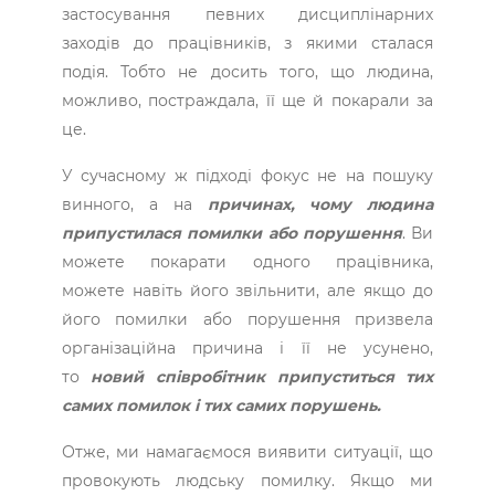
застосування певних дисциплінарних
заходів до працівників, з якими сталася
подія. Тобто не досить того, що людина,
можливо, постраждала, її ще й покарали за
це.
У сучасному ж підході фокус не на пошуку
винного, а на
причинах, чому людина
припустилася помилки або порушення
. Ви
можете покарати одного працівника,
можете навіть його звільнити, але якщо до
його ­помилки або порушення призвела
організаційна ­причина і її не усунено,
то
новий співробітник припуститься тих
самих помилок і тих самих порушень.
Отже, ми намагаємося виявити ситуації, що
провокують людську помилку. Якщо ми