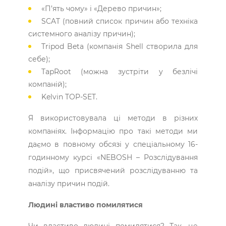
«П’ять чому» і «Дерево причин»;
SCAT (повний список причин або техніка
системного аналізу причин);
Tripod Beta (компанія Shell створила для
себе);
TapRoot (можна зустріти у безлічі
компаній);
Kelvin TOP-SET.
Я використовувала ці методи в різних
компаніях. Інформацію про такі методи ми
даємо в повному обсязі у спеціальному 16-
годинному курсі «NEBOSH – Розслідування
подій», що присвячений розслідуванню та
аналізу причин подій.
Людині властиво помилятися
Чи властиво людині помилятися? Так, це