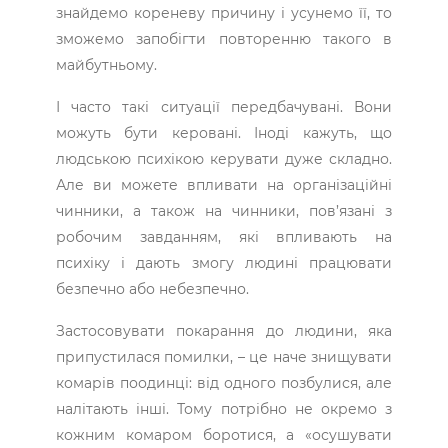
знайдемо кореневу причину і усунемо її, то
зможемо запобігти повторенню такого в
майбутньому.
І часто такі ситуації передбачувані. Вони
можуть бути керовані. Іноді кажуть, що
людською психікою ­керувати дуже складно.
Але ви можете впливати на організаційні
чинники, а також на чинники, пов’язані з
робочим завданням, які впливають на
психіку і дають змогу людині працювати
безпечно або небезпечно.
Застосовувати покарання до людини, яка
припустилася помилки, – це наче знищувати
комарів поодинці: від одного позбулися, але
налітають інші. Тому потрібно не окремо з
кожним комаром боротися, а «осушувати