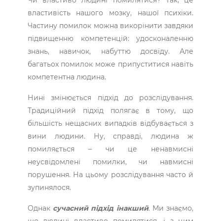
властивість нашого мозку, нашої психіки.
Частину помилок можна викорінити завдяки
підвищенню компетенцій: удосконаленню
знань, навичок, набуттю досвіду. Але
багатьох помилок може припуститися навіть
компетентна людина.
Нині змінюється підхід до розслідування.
Традиційний підхід ­полягає в тому, що
більшість нещасних випадків відбувається з
вини людини. Ну, справді, людина ж
помиляється – чи це ненавмисні
неусвідомлені помилки, чи навмисні
порушення. На цьому розслідування часто й
зупинялося.
Однак
сучасний підхід інакший
. Ми знаємо,
що людині властиво помилятися, і з цим