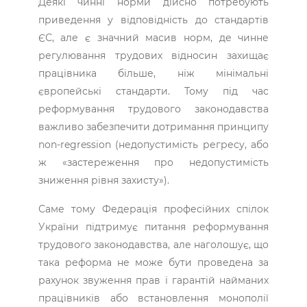
Деякі чинні норми дійсно потребують
приведення у відповідність до стандартів
ЄС, але є значний масив норм, де чинне
регулювання трудових відносин захищає
працівника більше, ніж мінімальні
європейські стандарти. Тому під час
реформування трудового законодавства
важливо забезпечити дотримання принципу
non-regression (недопустимість регресу, або
ж «застереження про недопустимість
зниження рівня захисту»).
Саме тому Федерація професійних спілок
України підтримує питання реформування
трудового законодавства, але наголошує, що
така реформа не може бути проведена за
рахунок звуження прав і гарантій найманих
працівників або встановлення монополії