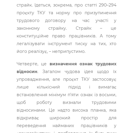
страйк. Ідеться, зокрема, про статті 290–294
проєкту ТКУ та норму про призупинення
трудового договору на час участі у
законному страйку. Страйк – це
конституційне право працівників. А тому
легалізувати інструмент тиску на тих, хто
його реалізує, – неприпустимо.
Четверте, це
визначення ознак трудових
відносин
. Загалом чудова ідея щодо їх
упровадження, але проєкт ТКУ застосовує
лише кількісний підхід і вимагає
встановлення мінімум п’яти ознак із восьми,
щоб роботу визнали трудовими
відносинами. Це надто висока планка, яка
відкриває широкий простір для
переведення найманих працівників у