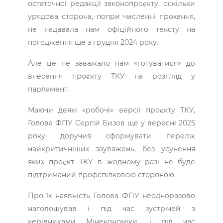
остаточної редакції законопроєкту, оскільки
урядова сторона, попри численні прохання,
не надавала нам офіційного тексту на
погодження ще з грудня 2024 року.
Але це не заважало нам «готуватися» до
внесення проєкту ТКУ на розгляд у
парламент.
Маючи деякі «робочі» версії проєкту ТКУ,
Голова ФПУ Сергій Бизов ще у вересні 2025
року доручив сформувати перелік
найкритичніших зауважень, без усунення
яких проєкт ТКУ в жодному разі не буде
підтриманий профспілковою стороною.
Про їх наявність Голова ФПУ неодноразово
наголошував і під час зустрічей з
керівниками Мінекономіки, і під час