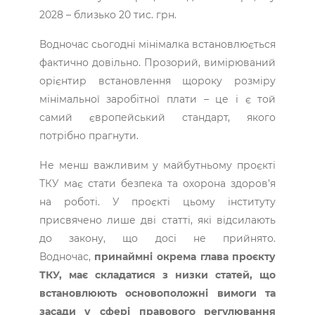
2028 – близько 20 тис. грн.
Водночас сьогодні мінімалка встановлюється
фактично довільно. Прозорий, вимірюваний
орієнтир встановлення щороку розміру
мінімальної заробітної плати – це і є той
самий європейський стандарт, якого
потрібно прагнути.
Не менш важливим у майбутньому проєкті
ТКУ має стати безпека та охорона здоров’я
на роботі. У проєкті цьому інституту
присвячено лише дві статті, які відсилають
до закону, що досі не прийнято.
Водночас,
принаймні окрема глава проєкту
ТКУ, має складатися з низки статей, що
встановлюють основоположні вимоги та
засади у сфері правового регулювання