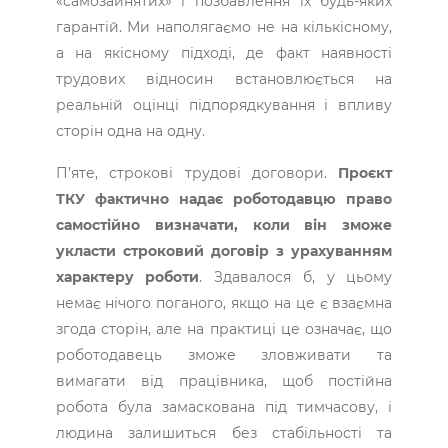
«самозайнятих» і позбавлення їх будь-яких
гарантій. Ми наполягаємо не на кількісному,
а на якісному підході, де факт наявності
трудових відносин встановлюється на
реальній оцінці підпорядкування і впливу
сторін одна на одну.
П’яте, строкові трудові договори.
Проєкт
ТКУ фактично надає роботодавцю право
самостійно визначати, коли він зможе
укласти строковий договір з урахуванням
характеру роботи
. Здавалося б, у цьому
немає нічого поганого, якщо на це є взаємна
згода сторін, але на практиці це означає, що
роботодавець зможе зловживати та
вимагати від працівника, щоб постійна
робота була замаскована під тимчасову, і
людина залишиться без стабільності та