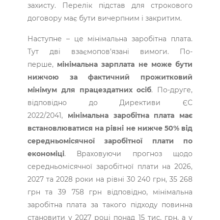
захисту. Перелік підстав для строкового
договору має бути вичерпним і закритим.
Наступне – це мінімальна заробітна плата.
Тут дві взаємопов’язані вимоги. По-
перше,
мінімальна зар­плата не може бути
нижчою за фактичний прожитковий
мінімум для працездатних осіб
. По-друге,
відповідно до Директиви ЄС
2022/2041,
мінімальна заробітна плата має
встановлюватися на рівні не нижче 50% від
середньомісячної заробітної плати по
економіці
. Враховуючи прогноз щодо
середньомісячної заробітної плати на 2026,
2027 та 2028 роки на рівні 30 240 грн, 35 268
грн та 39 758 грн відповідно, мінімальна
заробітна плата за такого підходу повинна
становити у 2027 році понад 15 тис. грн, а у