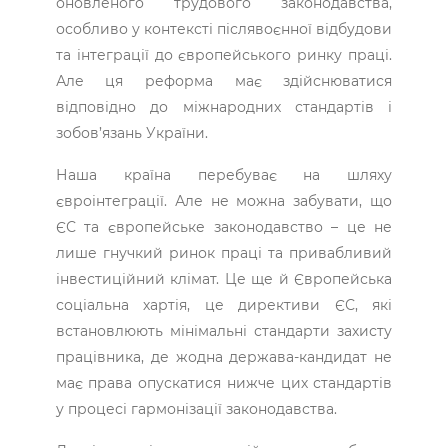
оновленого трудового законодавства,
особливо у контексті післявоєнної відбудови
та інтеграції до європейського ринку праці.
Але ця реформа має здійснюватися
відповідно до міжнародних стандартів і
зобов’язань України.
Наша країна перебуває на шляху
євроінтеграції. Але не можна забувати, що
ЄС та європейське законодавство – це не
лише гнучкий ринок праці та привабливий
інвестиційний клімат. Це ще й Європейська
соціальна хартія, це директиви ЄС, які
встановлюють мінімальні стандарти захисту
працівника, де жодна держава-кандидат не
має права опускатися нижче цих стандартів
у процесі гармонізації законодавства.