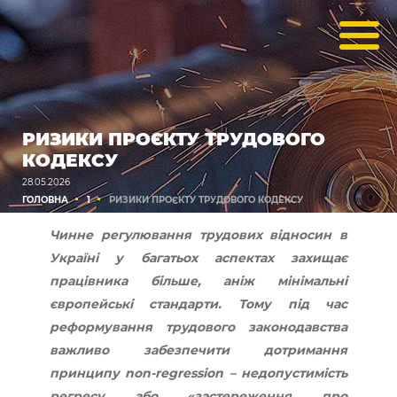
РИЗИКИ ПРОЄКТУ ТРУДОВОГО
КОДЕКСУ
28.05.2026
ГОЛОВНА
1
РИЗИКИ ПРОЄКТУ ТРУДОВОГО КОДЕКСУ
Чинне регулювання трудових відносин в
Україні у багатьох аспектах захищає
працівника більше, аніж мінімальні
європейські стандарти. Тому під час
реформування трудового законодавства
важливо забезпечити дотримання
принципу non-regression – недопустимість
регресу або «застереження про