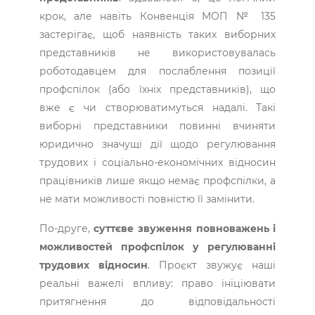
крок, але навіть Конвенція МОП № 135
застерігає, щоб наявність таких виборних
представників не використовувалась
роботодавцем для послаблення позиції
профспілок (або їхніх представників), що
вже є чи створюватимуться надалі. Такі
виборні представники повинні вчиняти
юридично значущі дії щодо регулювання
трудових і соціально-економічних відносин
працівників лише якщо немає профспілки, а
не мати можливості повністю її замінити.
По-друге,
суттєве звуження повноважень і
можливостей профспілок у регулюванні
трудових відносин
. Проєкт звужує наші
реальні важелі впливу: право ініціювати
притягнення до відповідальності