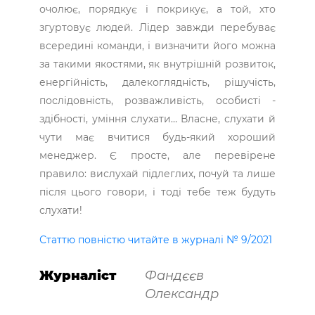
­очолює, порядкує і покрикує, а той, хто
згуртовує ­людей. Лідер завжди перебуває
всередині команди, і визначити його можна
за такими якостями, як ­внутрішній розвиток,
енергійність, далекоглядність, рішучість,
послідовність, розважливість, особисті ­
здібності, уміння слухати… Власне, слухати й
чути має вчитися будь-який хороший
менеджер. Є просте, але перевірене
правило: вислухай підлеглих, почуй та лише
після цього говори, і тоді тебе теж будуть
слухати!
Статтю повністю читайте в журналі № 9/2021
Журналіст
Фандєєв
Олександр