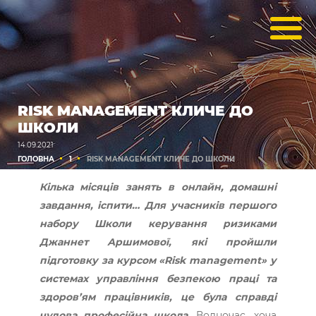
RISK MANAGEMENT КЛИЧЕ ДО
ШКОЛИ
14.09.2021
ГОЛОВНА
1
RISK MANAGEMENT КЛИЧЕ ДО ШКОЛИ
Кілька місяців занять в онлайн, домашні
завдання, іспити… Для учасників першого
набору Школи керування ризиками
Джаннет Аршимової, які пройшли
підготовку за курсом «Risk management» у
системах управління безпекою праці та
здоров’ям працівників, це була справді
чудова професійна школа.
Водночас, хоча