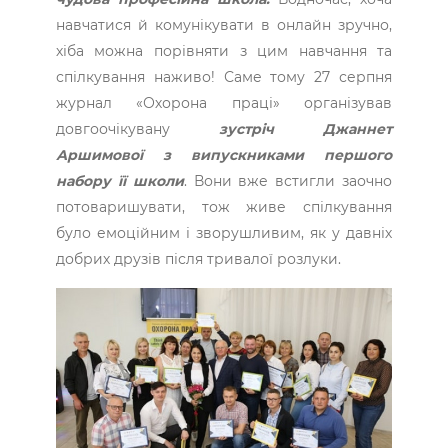
навчатися й комунікувати в онлайн зручно,
хіба можна порівняти з цим навчання та
спілкування наживо! Саме тому 27 серпня
журнал «Охорона праці» організував
довгоочікувану
зустріч Джаннет
Аршимової з випускниками першого
набору її школи
. Вони вже встигли заочно
потоваришувати, тож живе спілкування
було емоційним і зворушливим, як у давніх
добрих друзів після тривалої розлуки.