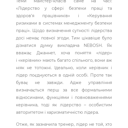
Теми майстер-класів саме на часі:
«Лідерство у сфері безпеки праці та
здоров’я працівників» і «Керування
ризиками в системах менеджменту безпеки
праці». Щодо визначення сутності лідерства
досі немає повної згоди. Тим цікавіше було
дізнатися думку викладача NEBOSH. Як
вважає Джаннет, хоча поняття «лідер»
і «керівник» мають багато спільного, вони аж
ніяк не тотожні. Ідеально, коли керівник і
лідер поєднуються в одній особі. Проте так
буває не завжди. Адже управління
визначається перш за все формальними
відносинами, функціями і повноваженнями
керівника, тоді як лідерство – особистим
авторитетом і харизматичністю лідера.
Отже, як зазначила тренер, лідер не той, хто