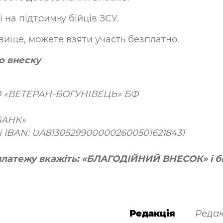
 на підтримку бійців ЗСУ.
вище, можете взяти участь безплатно.
о внеску
БО «ВЕТЕРАН-БОГУНІВЕЦЬ» БФ
БАНК»
і IBAN: UA813052990000026005016218431
платежу вкажіть: «БЛАГОДІЙНИЙ ВНЕСОК» і бі
Редакція
Редак