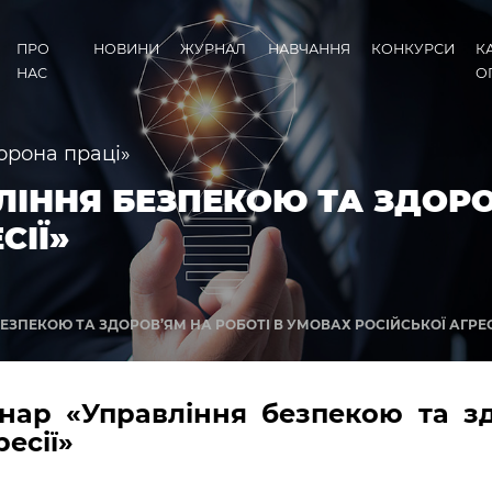
ПРО
НОВИНИ
ЖУРНАЛ
НАВЧАННЯ
КОНКУРСИ
К
НАС
О
орона праці»
ЛІННЯ БЕЗПЕКОЮ ТА ЗДОРО
СІЇ»
ЕЗПЕКОЮ ТА ЗДОРОВ’ЯМ НА РОБОТІ В УМОВАХ РОСІЙСЬКОЇ АГРЕС
нар «
Управління безпекою та зд
есії»