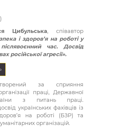
)
ся Цибульська
, співавтор
зпека і здоров’я на роботі у
післявоєнний час. Досвід
ах російської агресії».
Ь
створений за сприяння
рганізації праці, Державної
раїни з питань праці.
освід українських фахівців із
доров’я на роботі (БЗР) та
уманітарних організацій.