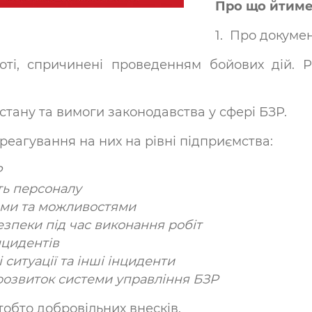
Про що йтиме
1. Про докумен
ті, спричинені проведенням бойових дій. Р
тану та вимоги законодавства у сфері БЗР.
 реагування на них на рівні підприємства:
Р
ть персоналу
ами та можливостями
зпеки під час виконання робіт
нцидентів
ситуації та інші інциденти
розвиток системи управління БЗР
 тобто добровільних внесків.