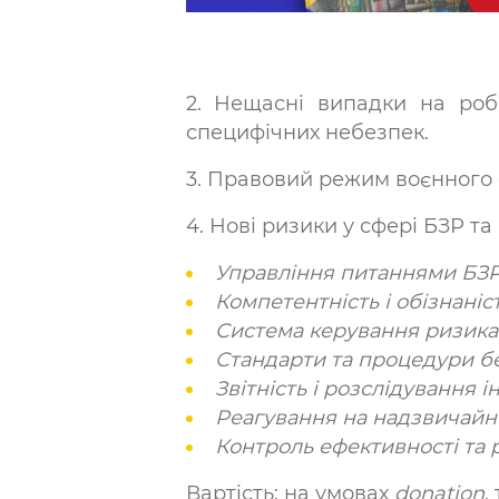
2. Нещасні випадки на робо
специфічних небезпек.
3. Правовий режим воєнного с
4. Нові ризики у сфері БЗР та
Управління питаннями БЗ
Компетентність і обізнаніс
Система керування ризик
Стандарти та процедури бе
Звітність і розслідування і
Реагування на надзвичайні 
Контроль ефективності та 
Вартість: на умовах
donation
,