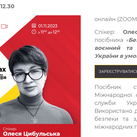
12.30
онлайн (ZOOM
Спікер:
Оле
посібника
«
Бе
воєнний та 
України в умов
ЗАРЕЄСТРУВАТИС
Посібник 
Міжнародної о
служби Ук
Використано д
безпеки та з
міжнародних г