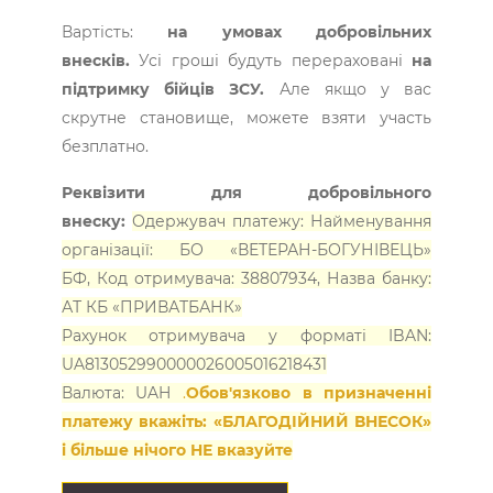
Вартість:
на умовах добровільних
внесків.
Усі гроші будуть перераховані
на
підтримку бійців ЗСУ.
Але якщо у вас
скрутне становище, можете взяти участь
безплатно.
Реквізити для добровільного
внеску:
Одержувач платежу:
Найменування
організації: БО «ВЕТЕРАН-БОГУНІВЕЦЬ»
БФ,
Код отримувача: 38807934,
Назва банку:
АТ КБ «ПРИВАТБАНК»
Рахунок отримувача у форматі IBAN:
UA813052990000026005016218431
Валюта: UAH
.
Обов'язково в призначенні
платежу вкажіть: «БЛАГОДІЙНИЙ ВНЕСОК»
і більше нічого НЕ вказуйте