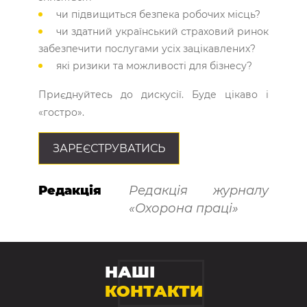
чи підвищиться безпека робочих місць?
чи здатний український страховий ринок
забезпечити послугами усіх зацікавлених?
які ризики та можливості для бізнесу?
Приєднуйтесь до дискусії. Буде цікаво і
«гостро».
ЗАРЕЄСТРУВАТИСЬ
Редакція
Редакція журналу
«Охорона праці»
НАШІ
КОНТАКТИ