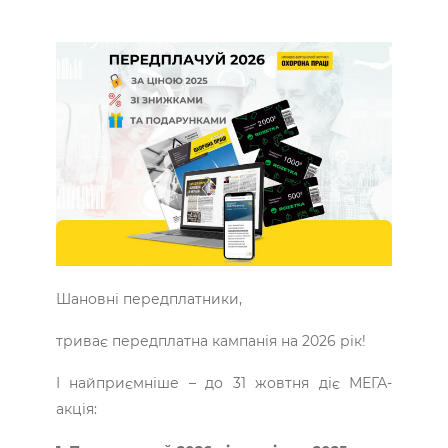
...
Шановні передплатники,
триває передплатна кампанія на 2026 рік!
І найприємніше – до 31 жовтня діє МЕГА-
акція: