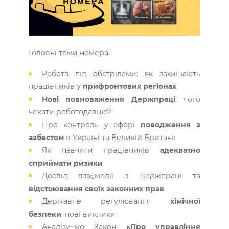
Головні теми номера:
Робота під обстрілами: як захищають
працівників у
прифронтових регіонах
Нові повноваження Держпраці
: чого
чекати роботодавцю?
Про контроль у сфері
поводження з
азбестом
в Україні та Великій Британії
Як навчити працівників
адекватно
сприймати ризики
Досвід взаємодії з Держпраці та
відстоювання своїх законних прав
Державне регулювання
хімічної
безпеки
: нові виклики
Аналізуємо Закон
«Про управління