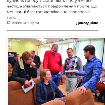
будівель і споруд. Останнім часом у ЗМІ все
частіше з’являються повідомлення про те, що
мешканці багатоповерхівок не задоволені
тим,...
Колесник Сергій
Докладніше