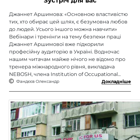
Зустріч для вас
Джаннет Аршимова: «Основною властивістю
тих, хто обирає цей шлях, є безумовна любов
до людей. Усього іншого можна навчити»
Вебінари і тренінги на тему безпеки праці
Джаннет Аршимової вже підкорили
професійну аудиторію в Україні. Водночас
нашим читачам майже нічого не відомо про
тренера міжнародного рівня, викладача
NEBOSH, члена Institution of Occupational...
Фандєєв Олександр
Докладніше