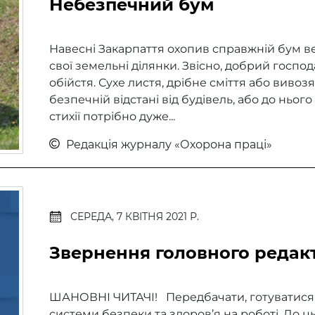
Небезпечний бум
Навесні Закарпаття охопив справжній бум 
свої земельні ділянки. Звісно, добрий госпо
обійстя. Сухе листя, дрібне сміття або вивоз
безпечній відстані від будівель, або до нього
стихії потрібно дуже...
Редакція журналу «Охорона праці»
СЕРЕДА, 7 КВІТНЯ 2021 Р.
Звернення головного редакт
ШАНОВНІ ЧИТАЧІ! Передбачати, готуватися та
системи безпеки та здоров’я на роботі. До ц