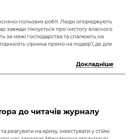
весняно-польових робіт. Люди опоряджують
дар завжди піклується про чистоту власного
ять за межі господарства та спалюють на
 підносять сірника прямо на подвір’ї, де для
Докладніше
ора до читачів журналу
 реагувати на кризу, інвестувати у стійкі
ього нас закликає Міжнародна організація