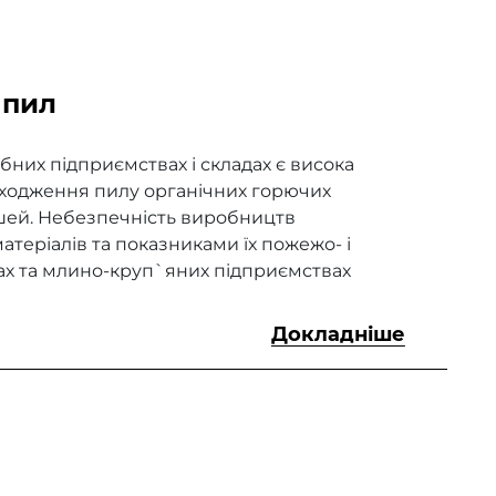
 пил
их підприємствах і складах є висока
адходження пилу органічних горючих
шей. Небезпечність виробництв
теріалів та показниками їх пожежо- і
ах та млино-круп`яних підприємствах
Докладніше