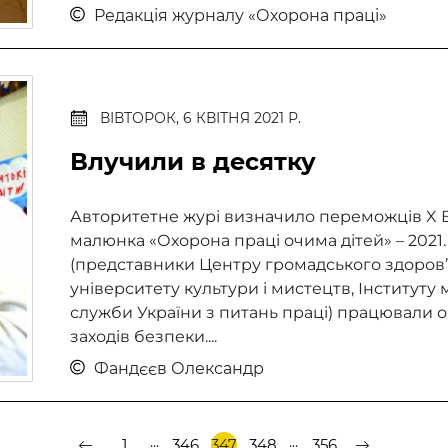
Редакція журналу «Охорона праці»
ВІВТОРОК, 6 КВІТНЯ 2021 Р.
Влучили в десятку
Авторитетне журі визначило переможців X В
малюнка «Охорона праці очима дітей» – 2021
(представники Центру громадського здоров’
університету культури і мистецтв, Інституту 
служби України з питань праці) працювали 
заходів безпеки....
Фандєєв Олександр
...
...
1
346
347
348
356