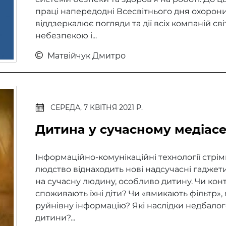
праці напередодні Всесвітнього дня охорони п
віддзеркалює погляди та дії всіх компаній св
небезпекою і...
Матвійчук Дмитро
СЕРЕДА, 7 КВІТНЯ 2021 Р.
Дитина у сучасному медіас
Інформаційно-комунікаційні технології стрі
людство віднаходить нові надсучасні гаджети.
на сучасну людину, особливо дитину. Чи кон
споживають їхні діти? Чи «вмикають фільтр»,
руйнівну інформацію? Які наслідки недбало
дитини?...