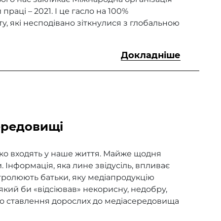
раці – 2021. І це гасло на 100%
іту, які несподівано зіткнулися з глобальною
Докладніше
ередовищі
мко входять у наше життя. Майже щодня
 Інформація, яка лине звідусіль, впливає
тролюють батьки, яку медіапродукцію
 який би «відсіював» некорисну, недобру,
го ставлення дорослих до медіасередовища