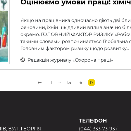
Оцінюємо умови праці: хімі
Якщо на працівника одночасно діють дві близ
речовини, їхній шкідливий вплив значно біл
окремо. ГОЛОВНИЙ ФАКТОР РИЗИКУ «Робоче 
такими словами розпочинається Глобальна с
Головним фактором ризику щодо розвитку...
Редакція журналу «Охорона праці»
...
1
15
16
17
ТЕЛЕФОН
ИЇВ, ВУЛ. ГЕОРГІЯ
(044) 333-73-93 (