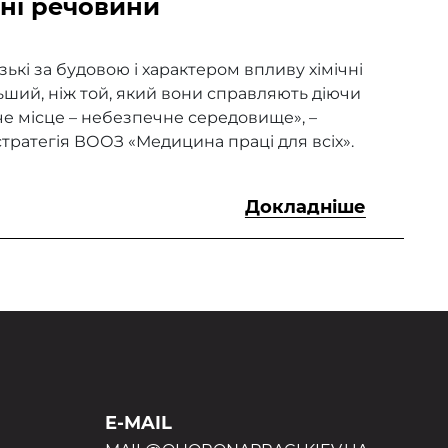
чні речовини
ькі за будовою і характером впливу хімічні
ьший, ніж той, який вони справляють діючи
місце – небезпечне середовище», –
тратегія ВООЗ «Медицина праці для всіх».
Докладніше
E-MAIL