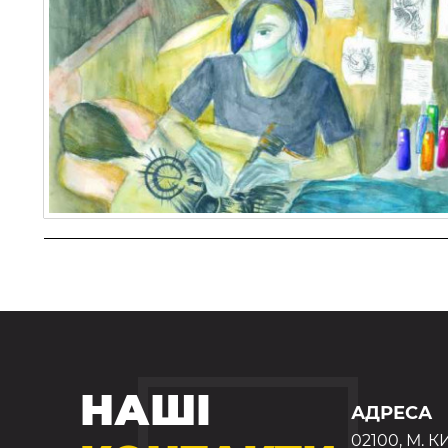
НАШІ
АДРЕСА
02100, М. К