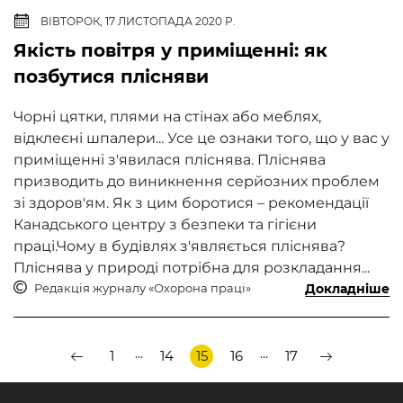
ВІВТОРОК, 17 ЛИСТОПАДА 2020 Р.
​Якість повітря у приміщенні: як
позбутися плісняви
Чорні цятки, плями на стінах або меблях,
відклеєні шпалери... Усе це ознаки того, що у вас у
приміщенні з'явилася пліснява. Пліснява
призводить до виникнення серйозних проблем
зі здоров'ям. Як з цим боротися – рекомендації
Канадського центру з безпеки та гігієни
праці.Чому в будівлях з'являється пліснява?
Пліснява у природі потрібна для розкладання...
Редакція журналу «Охорона праці»
Докладніше
...
...
1
14
15
16
17