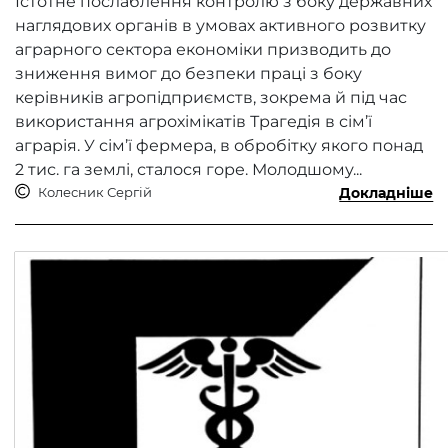
Істотне послаблення контролю з боку державних
наглядових органів в умовах активного розвитку
аграрного сектора економіки призводить до
зниження вимог до безпеки праці з боку
керівників агропідприємств, зокрема й під час
використання агрохімікатів Трагедія в сім’ї
аграрія. У сім’ї фермера, в обробітку якого понад
2 тис. га землі, сталося горе. Молодшому...
Колесник Сергій
Докладніше