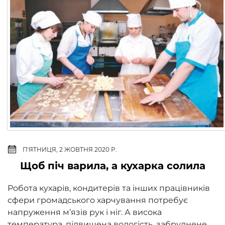
ПʼЯТНИЦЯ, 2 ЖОВТНЯ 2020 Р.
​Щоб піч варила, а кухарка солила
Робота кухарів, кондитерів та інших працівників
сфери громадського харчування потребує
напруження м’язів рук і ніг. А висока
температура, підвищена вологість, забруднене