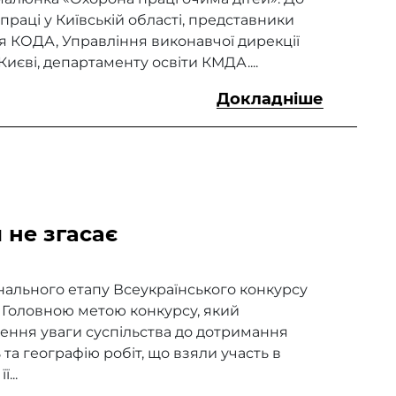
раці у Київській області, представники
я КОДА, Управління виконавчої дирекції
иєві, департаменту освіти КМДА....
Докладніше
 не згасає
ального етапу Всеукраїнського конкурсу
. Головною метою конкурсу, який
нення уваги суспільства до дотримання
та географію робіт, що взяли участь в
...