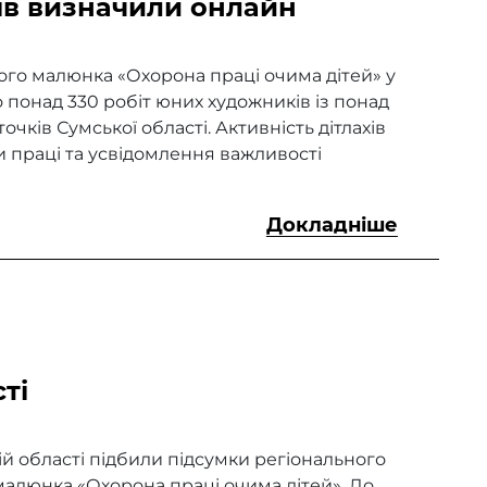
ів визначили онлайн
чого малюнка «Охорона праці очима дітей» у
 понад 330 робіт юних художників із понад
точків Сумської області. Активність дітлахів
и праці та усвідомлення важливості
Докладніше
ті
ій області підбили підсумки регіонального
малюнка «Охорона праці очима дітей». До